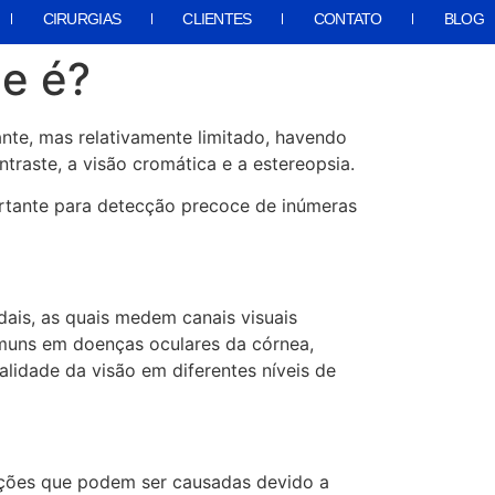
CIRURGIAS
CLIENTES
CONTATO
BLOG
ue é?
nte, mas relativamente limitado, havendo
traste, a visão cromática e a estereopsia.
portante para detecção precoce de inúmeras
idais, as quais medem canais visuais
omuns em doenças oculares da córnea,
lidade da visão em diferentes níveis de
iações que podem ser causadas devido a