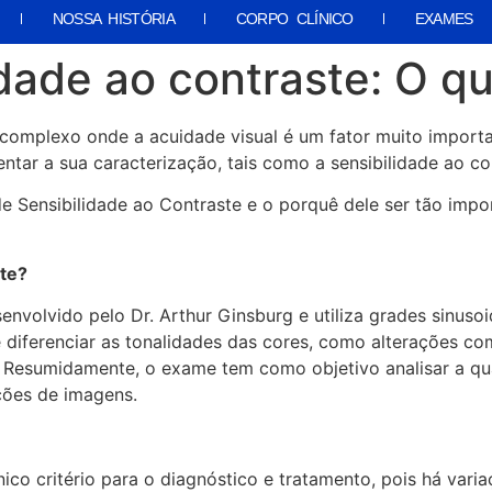
NOSSA HISTÓRIA
CORPO CLÍNICO
EXAMES
idade ao contraste: O q
omplexo onde a acuidade visual é um fator muito importa
r a sua caracterização, tais como a sensibilidade ao con
 de Sensibilidade ao Contraste e o porquê dele ser tão im
ste?
envolvido pelo Dr. Arthur Ginsburg e utiliza grades sinuso
e diferenciar as tonalidades das cores, como alterações c
. Resumidamente, o exame tem como objetivo analisar a qua
eções de imagens.
ico critério para o diagnóstico e tratamento, pois há var