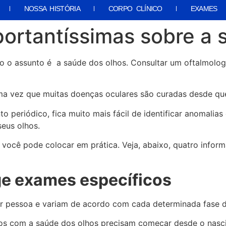
NOSSA HISTÓRIA
CORPO CLÍNICO
EXAMES
ortantíssimas sobre a 
o o assunto é a saúde dos olhos. Consultar um oftalmolog
 vez que muitas doenças oculares são curadas desde que 
periódico, fica muito mais fácil de identificar anomalias
seus olhos.
e você pode colocar em prática. Veja, abaixo, quatro info
ge exames específicos
er pessoa e variam de acordo com cada determinada fase 
os com a saúde dos olhos precisam começar desde o nasc