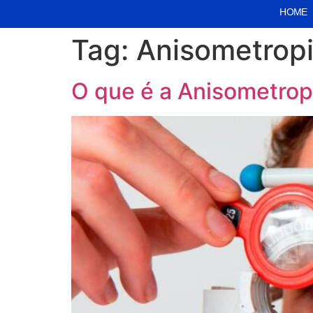
HOME
Tag:
Anisometrop
O que é a Anisometrop