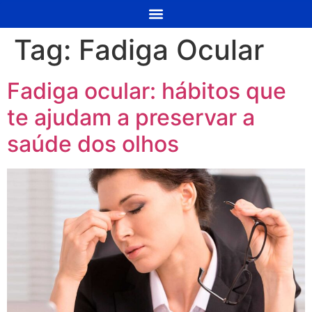
Tag:
Fadiga Ocular
Fadiga ocular: hábitos que
te ajudam a preservar a
saúde dos olhos